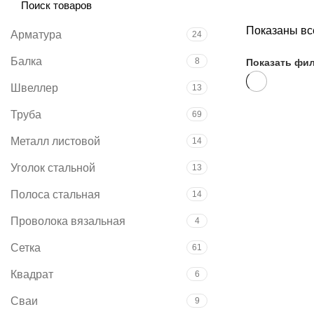
Показаны все
Арматура
24
Балка
8
Показать фи
Швеллер
13
Труба
69
Металл листовой
14
Уголок стальной
13
Полоса стальная
14
Проволока вязальная
4
Сетка
61
Квадрат
6
Сваи
9